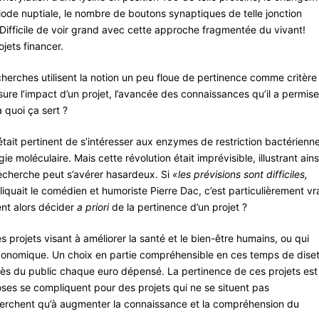
ode nuptiale, le nombre de boutons synaptiques de telle jonction
 Difficile de voir grand avec cette approche fragmentée du vivant!
ojets financer.
cherches utilisent la notion un peu floue de pertinence comme critère
sure l’impact d’un projet, l’avancée des connaissances qu’il a permise
 quoi ça sert ?
Il était pertinent de s’intéresser aux enzymes de restriction bactérienn
e moléculaire. Mais cette révolution était imprévisible, illustrant ains
recherche peut s’avérer hasardeux. Si
«les prévisions sont difficiles,
iquait le comédien et humoriste Pierre Dac, c’est particulièrement vr
nt alors décider
a priori
de la pertinence d’un projet ?
s projets visant à améliorer la santé et le bien-être humains, ou qui
économique. Un choix en partie compréhensible en ces temps de dise
uprès du public chaque euro dépensé. La pertinence de ces projets est
oses se compliquent pour des projets qui ne se situent pas
herchent qu’à augmenter la connaissance et la compréhension du