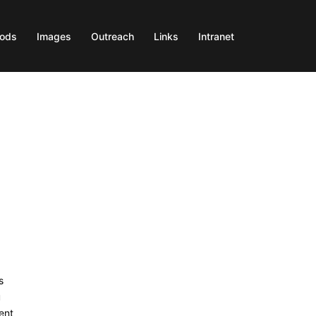
ods
Images
Outreach
Links
Intranet
s
u
ent