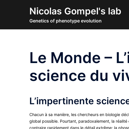
Skip
Nicolas Gompel's lab
to
content
Genetics of phenotype evolution
Le Monde – L’
science du vi
L’impertinente science
Chacun à sa manière, les chercheurs en biologie déchi
global possible. Pourtant, paradoxalement, la réalité
contraire rapidement dans le détail extrême: la phosp